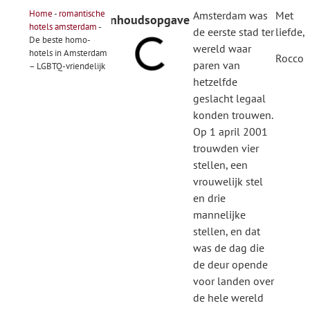
Home
-
romantische
Amsterdam was
Met
Inhoudsopgave
hotels amsterdam
-
de eerste stad ter
liefde,
De beste homo-
wereld waar
hotels in Amsterdam
Rocco
paren van
– LGBTQ-vriendelijk
hetzelfde
geslacht legaal
konden trouwen.
Op 1 april 2001
trouwden vier
stellen, een
vrouwelijk stel
en drie
mannelijke
stellen, en dat
was de dag die
de deur opende
voor landen over
de hele wereld