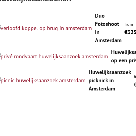
Duo
Fotoshoot
from
in
€32
Amsterdam
Huwelijks
op een pri
Huwelijksaanzoek
f
picknick in
Amsterdam