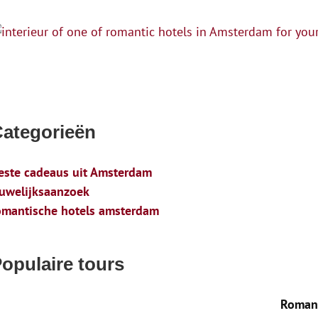
ategorieën
este cadeaus uit Amsterdam
uwelijksaanzoek
omantische hotels amsterdam
opulaire tours
Roman