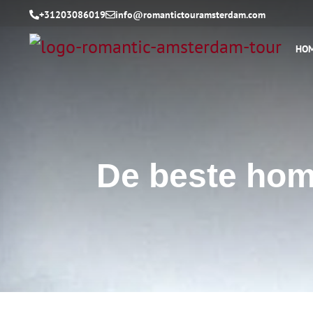
+31203086019
info@romantictouramsterdam.com
HO
De beste hom