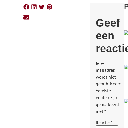
P
Geef
een
reacti
Je e-
mailadres
wordt niet
gepubliceerd.
Vereiste
velden zijn
gemarkeerd
met
*
Reactie
*