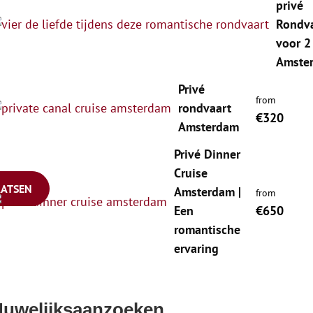
privé
Rondv
voor 2
Amste
Privé
from
rondvaart
€320
Amsterdam
Privé Dinner
Cruise
Amsterdam |
from
Een
€650
romantische
ervaring
uwelijksaanzoeken