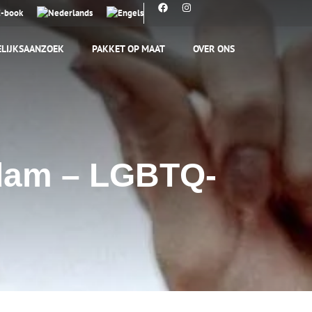
E-book
LIJKSAANZOEK
PAKKET OP MAAT
OVER ONS
rdam – LGBTQ-