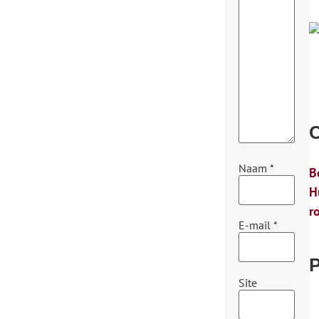
C
Naam
*
B
H
r
E-mail
*
P
Site